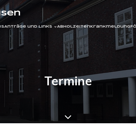
usen
es
Anträge und Links
Abholzeiten
Krankmeldung
F
Termine