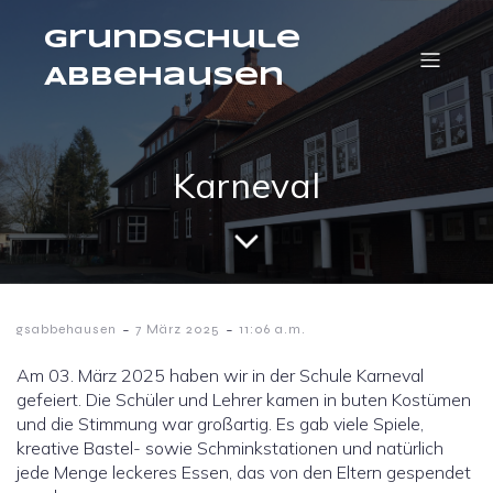
Grundschule
Abbehausen
Karneval
-
-
gsabbehausen
7 März 2025
11:06 a.m.
Am 03. März 2025 haben wir in der Schule Karneval
gefeiert. Die Schüler und Lehrer kamen in buten Kostümen
und die Stimmung war großartig. Es gab viele Spiele,
kreative Bastel- sowie Schminkstationen und natürlich
jede Menge leckeres Essen, das von den Eltern gespendet