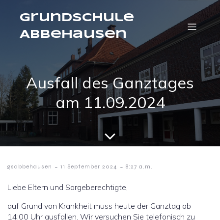
Grundschule
Abbehausen
Ausfall des Ganztages
am 11.09.2024
-
-
gsabbehausen
11 September 2024
8:27 a.m.
Liebe Eltern und Sorgeberechtigte,
auf Grund von Krankheit muss heute der Ganztag ab
14:00 Uhr ausfallen. Wir versuchen Sie telefonisch zu